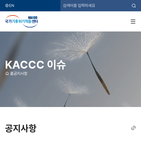
EN
검
색
국
가
기
전
후
체
위
메
기
뉴
적
응
센
터
KACCC 이슈
홈
공지사항
공지사항
링
크
복
사