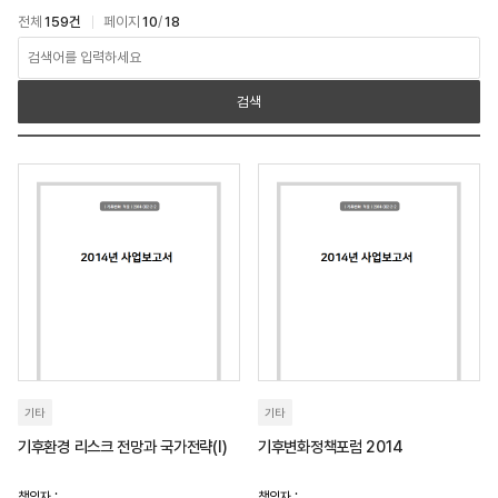
전체
159건
페이지
10
/
18
아카이브 > 연구보고서 검색
검색
기타
기타
기후환경 리스크 전망과 국가전략(I)
기후변화정책포럼 2014
책임자 :
책임자 :