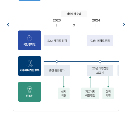
왼
오
쪽
른
스
쪽
크
스
롤
크
롤