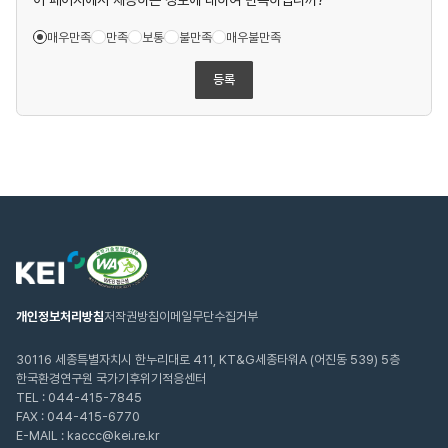
매우만족
만족
보통
불만족
매우불만족
등록
웹
한
접
국
근
환
성
경
인
연
개인정보처리방침
저작권방침
이메일무단수집거부
증
구
마
원
크
30116 세종특별자치시 한누리대로 411, KT&G세종타워A (어진동 539) 5층
한국환경연구원 국가기후위기적응센터
TEL :
044-415-7845
FAX : 044-415-6770
E-MAIL : kaccc@kei.re.kr