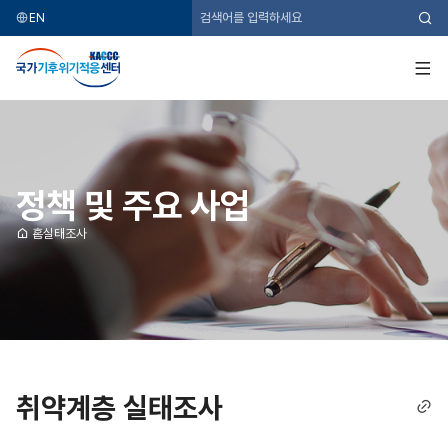
EN
검
색
국
가
기
전
후
체
위
메
기
뉴
적
응
센
터
정책 및 주요 사업
홈
실태조사
취약계층 실태조사
링
크
복
사