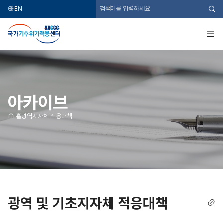
EN
검
색
국
가
기
전
후
체
위
메
기
뉴
적
응
센
터
아카이브
홈
광역지자체 적응대책
광역 및 기초지자체 적응대책
링
크
복
사