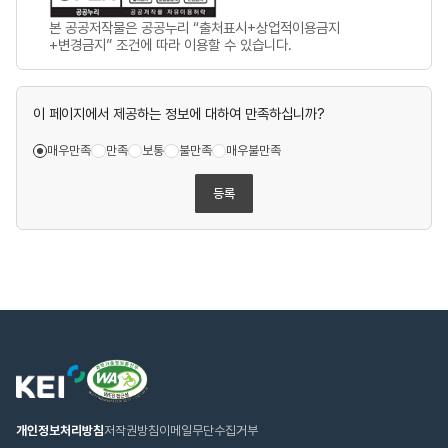
본 공공저작물은 공공누리 “출처표시+상업적이용금지
+변경금지” 조건에 따라 이용할 수 있습니다.
이 페이지에서 제공하는 정보에 대하여 만족하십니까?
매우만족
만족
보통
불만족
매우불만족
등록
웹
한
접
국
근
환
성
경
인
연
개인정보처리방침
저작권방침
이메일무단수집거부
증
구
마