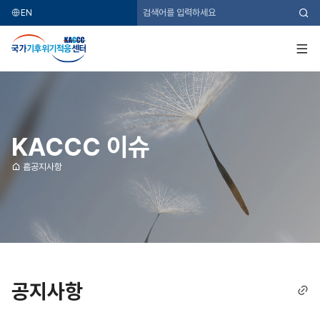
EN
검
색
국
가
기
전
후
체
위
메
기
뉴
적
응
센
터
KACCC 이슈
홈
공지사항
공지사항
링
크
복
사