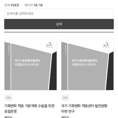
전체
159건
페이지
16
/
18
아카이브 > 연구보고서 검색
검색
기타
기타
기후변화 적응 기본계획 수립을 위한
국가 기후변화 적응센터 발전방향
포럼운영
마련 연구
책임자 :
책임자 :