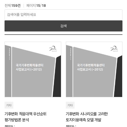
전체
159건
페이지
15
/
18
아카이브 > 연구보고서 검색
검색
기타
기타
기후변화 적응대책 우선순위
기후변화 시나리오를 고려한
평가방법론 분석
토지이용예측 모델 개발
책임자 :
책임자 :