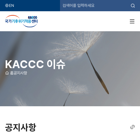
EN
검
색
국
가
기
전
후
체
위
메
기
뉴
적
응
센
터
KACCC 이슈
홈
공지사항
공지사항
링
크
복
사