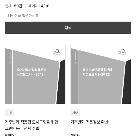
전체
159건
페이지
14
/
18
아카이브 > 연구보고서 검색
검색
기타
기타
기후변화 적응형 도시구현을 위한
기후변화 적응정보 확산
그린인프라 전략 수립
책임자 :
책임자 :