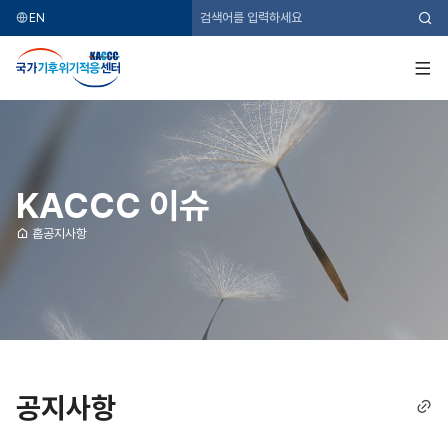
EN
검
색
국
가
기
전
후
체
위
메
기
뉴
적
응
센
터
KACCC 이슈
홈
공지사항
공지사항
링
크
복
사