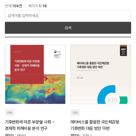
전체
159건
페이지
1
/
18
아카이브 > 연구보고서 검색
검색
기타
기타
기후변화에 따른 부문별 사회‧
메타버스를 활용한 국민체감형
경제적 피해비용 분석 연구
기후변화 대응 방안 마련
책임자 :
채여라
책임자 :
조한나