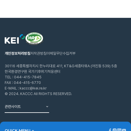
웹
한
접
국
근
환
성
경
인
연
개인정보처리방침
저작권방침
이메일무단수집거부
증
구
마
원
크
30116 세종특별자치시 한누리대로 411, KT&G세종타워A (어진동 539) 5층
한국환경연구원 국가기후위기적응센터
TEL :
044-415-7845
FAX : 044-415-6770
E-MAIL : kaccc@kei.re.kr
© 2024. KACCC All RIGHTS RESERVED.
관련사이트
페
인
블
유
QUICK MENU