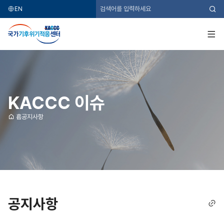
EN
검
색
국
가
기
전
후
체
위
메
기
뉴
적
응
센
터
KACCC 이슈
홈
공지사항
공지사항
링
크
복
사