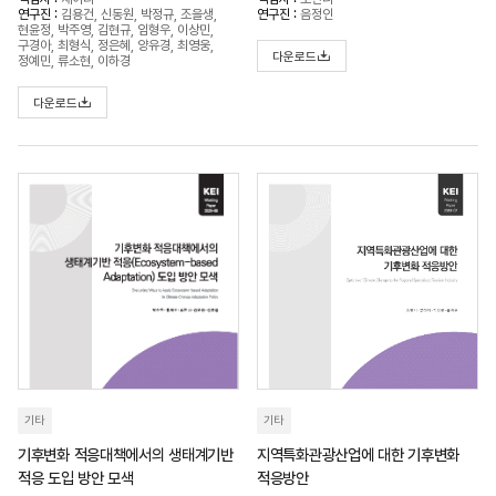
연구진 :
김용건, 신동원, 박정규, 조을생,
연구진 :
음정인
현윤정, 박주영, 김현규, 임형우, 이상민,
구경아, 최형식, 정은혜, 양유경, 최영웅,
다운로드
정예민, 류소현, 이하경
다운로드
기타
기타
기후변화 적응대책에서의 생태계기반
지역특화관광산업에 대한 기후변화
적응 도입 방안 모색
적응방안