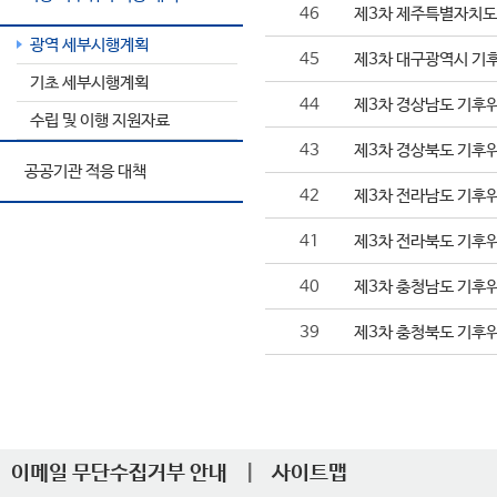
46
제3차 제주특별자치도 
광역 세부시행계획
45
제3차 대구광역시 기후
기초 세부시행계획
44
제3차 경상남도 기후위
수립 및 이행 지원자료
43
제3차 경상북도 기후위
공공기관 적응 대책
42
제3차 전라남도 기후위
41
제3차 전라북도 기후위
40
제3차 충청남도 기후위
39
제3차 충청북도 기후위
이메일 무단수집거부 안내
|
사이트맵