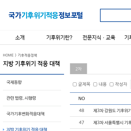
소개
기후위기란?
전문지식·교육
기
소개
기후위기 정의
전문지식
국제
>
>
>
HOME
>
기후적응정책
지방 기후위기 적응 대책
기후위기 요인
기후변화 적응 교육
관련 
>
>
시행
2차
기후위기 현상
>
국가
기후위기 영향
국제동향
>
적응
글제목
내용
작성자
기후위기 전망
>
지방
적응
관련 법령, 시행령
NO
기후위기
>
적응이란?
공공
48
제3차 강원도 기후위기
국가기후변화적응대책
용어사전
>
47
제3차 서울특별시 기후
지방 기후위기 적응 대책