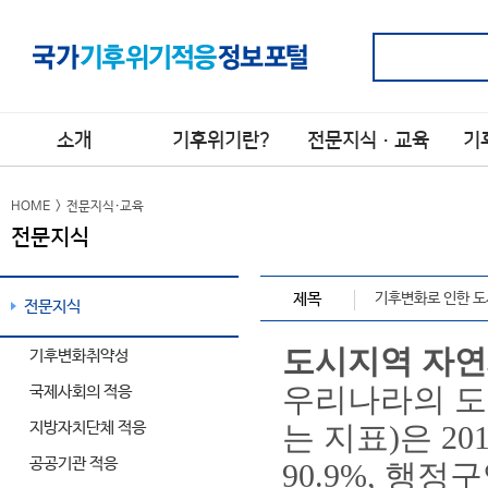
소개
기후위기란?
전문지식·교육
기
소개
기후위기 정의
전문지식
국제
>
>
>
HOME
>
전문지식·교육
전문지식
기후위기 요인
기후변화 적응 교육
관련 
>
>
시행
기후위기 현상
>
국가
제목
기후변화로 인한 도
기후위기 영향
전문지식
>
적응
기후위기 전망
>
지방
도시지역 자
기후변화취약성
적응
기후위기
>
우리나라의 도
국제사회의 적응
적응이란?
공공
지방자치단체 적응
용어사전
는 지표)은 2
>
공공기관 적응
90.9%, 행정