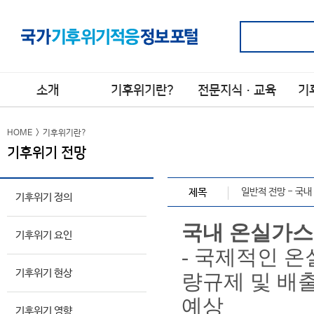
소개
기후위기란?
전문지식·교육
기
소개
기후위기 정의
전문지식
국제
>
>
>
HOME
>
기후위기란?
기후위기 전망
기후위기 요인
기후변화 적응 교육
관련 
>
>
시행
기후위기 현상
>
국가
제목
일반적 전망 - 국
기후위기 영향
기후위기 정의
>
적응
기후위기 전망
>
지방
국내 온실가스
적응
기후위기 요인
기후위기
>
- 국제적인 
적응이란?
공공
기후위기 현상
용어사전
량규제 및 배
>
예상
기후위기 영향