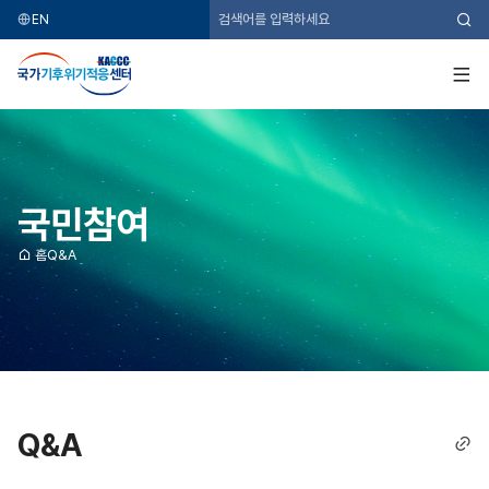
EN
검
색
국
가
기
전
후
체
위
메
기
뉴
적
응
센
터
국민참여
홈
Q&A
Q&A
링
크
복
사