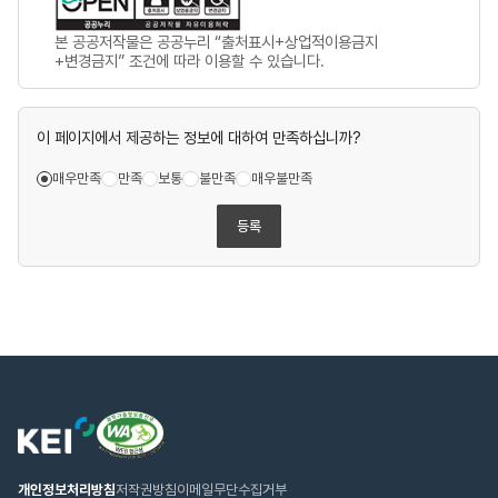
본 공공저작물은 공공누리 “출처표시+상업적이용금지
+변경금지” 조건에 따라 이용할 수 있습니다.
이 페이지에서 제공하는 정보에 대하여 만족하십니까?
매우만족
만족
보통
불만족
매우불만족
등록
웹
한
접
국
근
환
성
경
인
연
개인정보처리방침
저작권방침
이메일무단수집거부
증