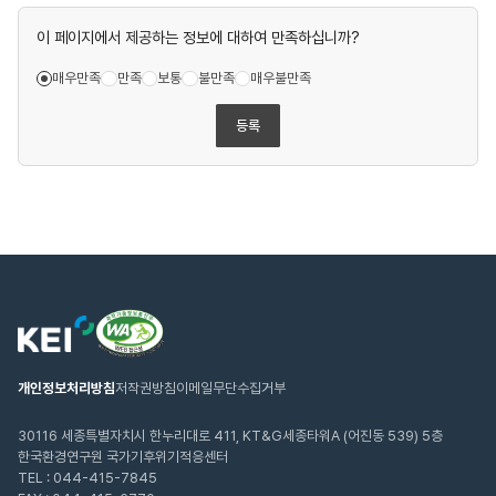
이 페이지에서 제공하는 정보에 대하여 만족하십니까?
매우만족
만족
보통
불만족
매우불만족
등록
웹
한
접
국
근
환
성
경
인
연
개인정보처리방침
저작권방침
이메일무단수집거부
증
구
마
원
크
30116 세종특별자치시 한누리대로 411, KT&G세종타워A (어진동 539) 5층
한국환경연구원 국가기후위기적응센터
TEL :
044-415-7845