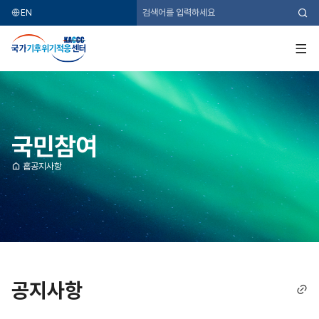
EN
검
색
국
가
기
전
후
체
위
메
기
뉴
적
응
센
터
국민참여
홈
공지사항
공지사항
링
크
복
사