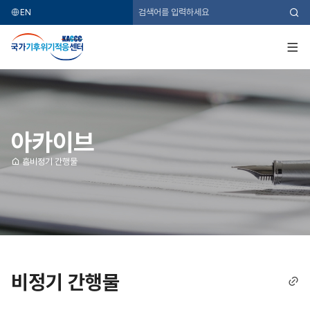
EN
검
색
국
가
기
전
후
체
위
메
기
뉴
적
응
센
터
아카이브
홈
비정기 간행물
비정기 간행물
링
크
복
사