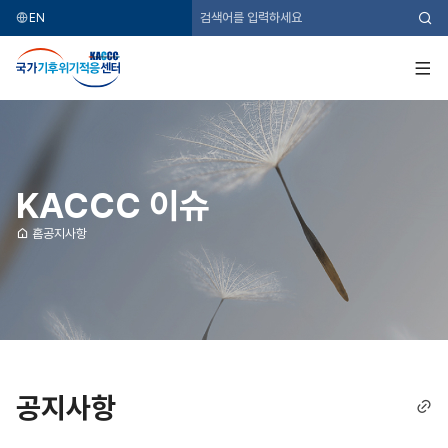
EN
검
색
국
가
기
전
후
체
위
메
기
뉴
적
응
센
터
KACCC 이슈
홈
공지사항
공지사항
링
크
복
사