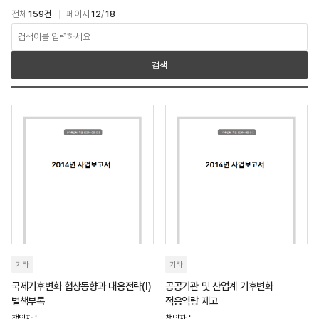
전체
159건
페이지
12
/
18
아카이브 > 연구보고서 검색
검색
기타
기타
국제기후변화 협상동향과 대응전략(I)
공공기관 및 산업계 기후변화
별책부록
적응역량 제고
책임자 :
책임자 :