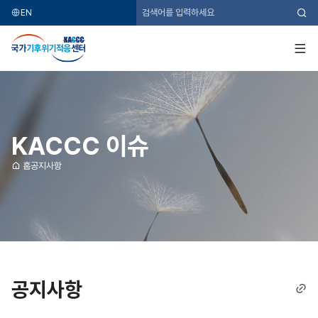
EN
검
색
국
가
기
전
후
체
위
메
기
뉴
적
응
센
터
KACCC 이슈
홈
공지사항
공지사항
링
크
복
사