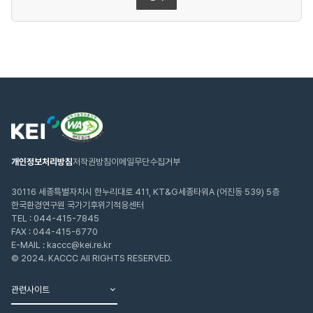
웹
한
접
국
근
환
성
경
인
연
개인정보처리방침
저작권방침
이메일무단수집거부
증
구
마
원
크
30116 세종특별자치시 한누리대로 411, KT&G세종타워A (어진동 539) 5층
한국환경연구원 국가기후위기적응센터
TEL :
044-415-7845
FAX : 044-415-6770
E-MAIL : kaccc@kei.re.kr
© 2024. KACCC All RIGHTS RESERVED.
관련사이트