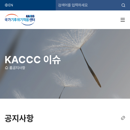
EN
검
색
국
가
기
전
후
체
위
메
기
뉴
적
응
센
터
KACCC 이슈
홈
공지사항
공지사항
링
크
복
사