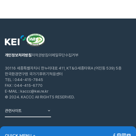
웹
한
접
국
근
환
성
경
인
연
개인정보처리방침
저작권방침
이메일무단수집거부
증
구
마
원
크
30116 세종특별자치시 한누리대로 411, KT&G세종타워A (어진동 539) 5층
한국환경연구원 국가기후위기적응센터
TEL :
044-415-7845
FAX : 044-415-6770
E-MAIL : kaccc@kei.re.kr
© 2024. KACCC All RIGHTS RESERVED.
관련사이트
페
인
블
유
QUICK MENU