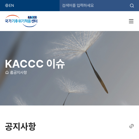
EN
검
색
국
가
기
전
후
체
위
메
기
뉴
적
응
센
터
KACCC 이슈
홈
공지사항
공지사항
링
크
복
사