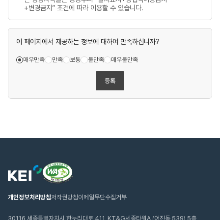
+변경금지” 조건에 따라 이용할 수 있습니다.
이 페이지에서 제공하는 정보에 대하여 만족하십니까?
매우만족
만족
보통
불만족
매우불만족
등록
웹
한
접
국
근
환
성
경
인
연
개인정보처리방침
저작권방침
이메일무단수집거부
증
구
마
원
크
30116 세종특별자치시 한누리대로 411, KT&G세종타워A (어진동 539) 5층